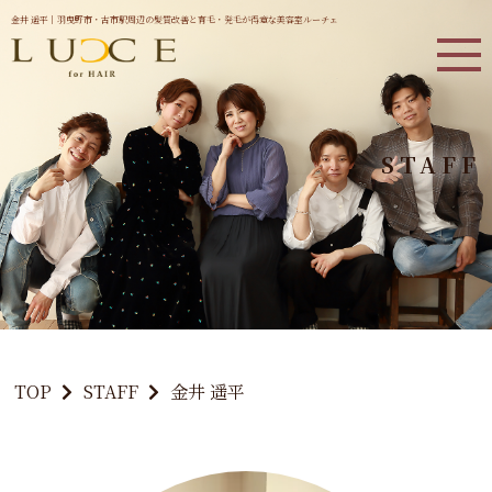
金井 遥平｜羽曳野市・古市駅周辺の髪質改善と育毛・発毛が得意な美容室ルーチェ
STAFF
TOP
STAFF
金井 遥平