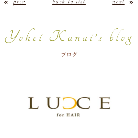
prev
back to list
next
Yohei Kanai’s blog
ブログ